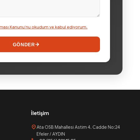
runması Kanunu’nu okudum ve kabul ediyorum.
GÖNDER
İletişim
location_on
Ata OSB Mahallesi Astim 4. Cadde No:24
Efeler / AYDIN