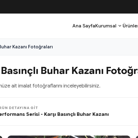
expand_more
Ana Sayfa
Kurumsal
Ürünle
 Buhar Kazanı Fotoğraları
 Basınçlı Buhar Kazanı Fotoğr
e ait imalat fotoğraflarını inceleyebilirsiniz.
RÜN DETAYINA GIT
erformans Serisi - Karşı Basınçlı Buhar Kazanı