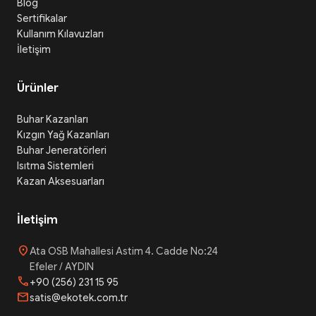
Blog
Sertifikalar
Kullanım Kılavuzları
İletişim
Ürünler
Buhar Kazanları
Kızgın Yağ Kazanları
Buhar Jeneratörleri
Isıtma Sistemleri
Kazan Aksesuarları
İletişim
location_on
Ata OSB Mahallesi Astim 4. Cadde No:24
Efeler / AYDIN
phone
+90 (256) 231 15 95
mail
satis@ekotek.com.tr