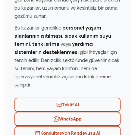
gibi zorlu koşullar altında çalışmak üzere üretilen
bu kazanlar, uzun ömürlü ve kesintisiz bir ısıtma
çözümü sunar.
Bu kazanlar genellikle
personel yaşam
alanlarının ısıtılması
,
sıcak kullanım suyu
temini
,
tank ısıtma
veya
yardımcı
sistemlerin desteklenmesi
gibi ihtiyaçlar için
tercih edilir. Denizcilik sektöründe güvenilir sıcak
su temini, hem yaşam konforu hem de
operasyonel verimlilik açısından kritik öneme
sahiptir.
Teklif Al
WhatsApp
Konsültasyon Randevusu Al