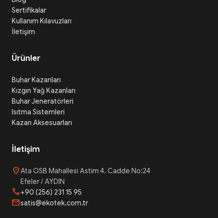
Sertifikalar
Kullanım Kılavuzları
İletişim
Ürünler
Buhar Kazanları
Kızgın Yağ Kazanları
Buhar Jeneratörleri
Isıtma Sistemleri
Kazan Aksesuarları
İletişim
location_on
Ata OSB Mahallesi Astim 4. Cadde No:24
Efeler / AYDIN
phone
+90 (256) 231 15 95
mail
satis@ekotek.com.tr