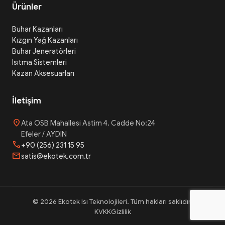
Ürünler
Buhar Kazanları
Kızgın Yağ Kazanları
Buhar Jeneratörleri
Isıtma Sistemleri
Kazan Aksesuarları
İletişim
location_on
Ata OSB Mahallesi Astim 4. Cadde No:24
Efeler / AYDIN
phone
+90 (256) 231 15 95
mail
satis@ekotek.com.tr
© 2026 Ekotek Isı Teknolojileri. Tüm hakları saklıdır.
KVKK
Gizlilik