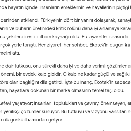
nda hayatın içinde, insanların emeklerinin ve hayallerinin piştiği
nden etkilendi. Türkiye'nin dört bir yanını dolaşarak, sanayicil
arını ve buharın üretimdeki kritik rolünü daha iyi anlamaya karar 
nu şekillendiren bir ilham kaynağı oldu. Bu ziyaretler sırasınd
irçok yerle tanıştı. Her ziyaret, her sohbet, Ekotek'in bugün
kü
elini attı.
ine dair tutkusu, onu sürekli daha iyi ve daha verimli çözümler
önemi, bir evdeki kalp gibidir. O kalp ne kadar güçlü ve sağlıklı
öre olan bağlılığını dile getirdi. İşte bu inanç, Ekotek’in sadece b
an, hayatlara dokunan bir marka olmasının temel taşı oldu.
feyi yaşatıyor; insanları, toplulukları ve çevreyi önemseyen, ener
an yenilikçi çözümler sunuyor. Bu tutkuyu ve vizyonu yansıtan he
o ilk günkü ilhamından geliyor.