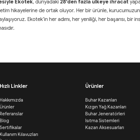
besiyle Ekotek
, dünyadaki
28’den fazla ülkeye ihracat
yapa
etim hikayelerine de ortak oluyor. Her bir ürünle, kurucumuzun 
laşıyoruz. Ekotek’in her adımı, her yeniliği, her başarısı, bir in
asıdır.
Hızlı Linkler
Ürünler
Hakkımızda
Buhar Kazanları
Ürünler
Kızgın Yağ Kazanları
Referanslar
Buhar Jeneratörleri
Blog
Isıtma Sistemleri
Sertifikalar
Kazan Aksesuarları
Kullanım Kılavuzları