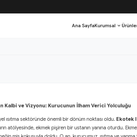
expand_more
Ana Sayfa
Kurumsal
Ürünle
nin Kalbi ve Vizyonu: Kurucunun İlham Verici Yolculuğu
riyel ısıtma sektöründe önemli bir dönüm noktası oldu.
Ekotek I
ırın atölyesinde, ekmek pişiren bir ustanın yanına oturdu. Ekme
meğin mis kokusuyla doldu. O an, kurucumuz, ısıtma ve yanma tek