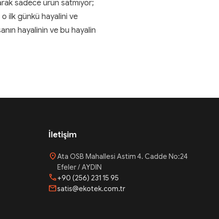
rak sadece ürün satmıyor;
o ilk günkü hayalini ve
sanın hayalinin ve bu hayalin
İletişim
location_on
Ata OSB Mahallesi Astim 4. Cadde No:24
Efeler / AYDIN
phone
+90 (256) 231 15 95
mail
satis@ekotek.com.tr