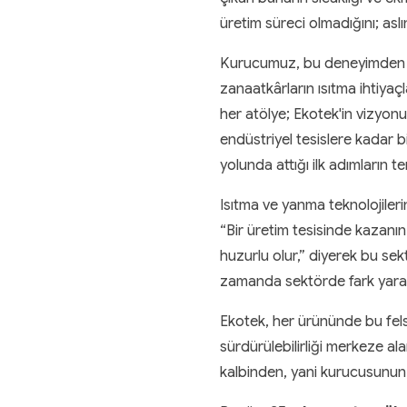
üretim süreci olmadığını; aslı
Kurucumuz, bu deneyimden deri
zanaatkârların ısıtma ihtiyaçl
her atölye; Ekotek'in vizyonu
endüstriyel tesislere kadar b
yolunda attığı ilk adımların tem
Isıtma ve yanma teknolojiler
“Bir üretim tesisinde kazanın 
huzurlu olur,” diyerek bu sekt
zamanda sektörde fark yarat
Ekotek, her ürününde bu felse
sürdürülebilirliği merkeze al
kalbinden, yani kurucusunun 