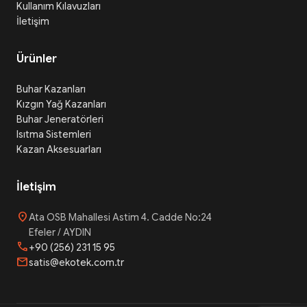
Kullanım Kılavuzları
İletişim
Ürünler
Buhar Kazanları
Kızgın Yağ Kazanları
Buhar Jeneratörleri
Isıtma Sistemleri
Kazan Aksesuarları
İletişim
location_on
Ata OSB Mahallesi Astim 4. Cadde No:24
Efeler / AYDIN
phone
+90 (256) 231 15 95
mail
satis@ekotek.com.tr