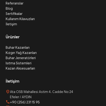
Referanslar
Blog
Sertifikalar
Kullanım Kılavuzları
İletişim
Ürünler
Buhar Kazanları
Kızgın Yağ Kazanları
Buhar Jeneratörleri
Isıtma Sistemleri
Kazan Aksesuarları
İletişim
location_on
Ata OSB Mahallesi Astim 4. Cadde No:24
Efeler / AYDIN
phone
+90 (256) 231 15 95