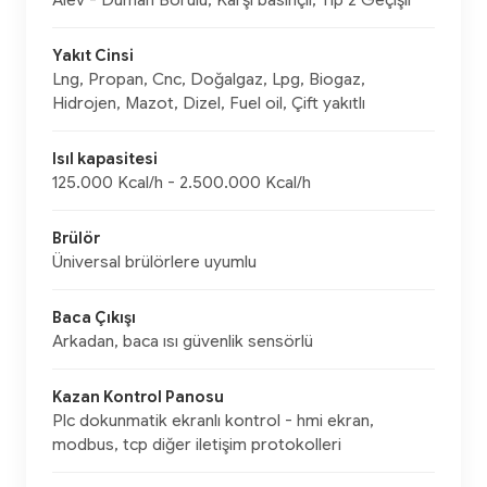
Alev - Duman Borulu, Karşı basınçlı, Tip 2 Geçişli
Yakıt Cinsi
Lng, Propan, Cnc, Doğalgaz, Lpg, Biogaz,
Hidrojen, Mazot, Dizel, Fuel oil, Çift yakıtlı
Isıl kapasitesi
125.000 Kcal/h - 2.500.000 Kcal/h
Brülör
Üniversal brülörlere uyumlu
Baca Çıkışı
Arkadan, baca ısı güvenlik sensörlü
Kazan Kontrol Panosu
Plc dokunmatik ekranlı kontrol - hmi ekran,
modbus, tcp diğer iletişim protokolleri