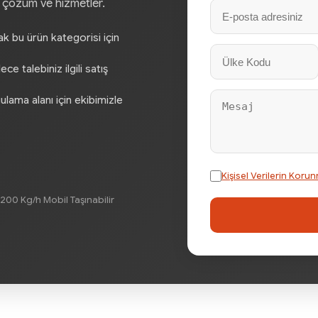
, çözüm ve hizmetler.
rak bu ürün kategorisi için
e talebiniz ilgili satış
gulama alanı için ekibimizle
Kişisel Verilerin Ko
200 Kg/h Mobil Taşınabilir