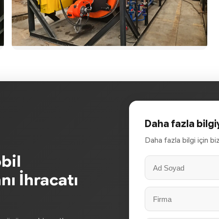
Daha fazla bilgi
Daha fazla bilgi için b
bil
nı İhracatı