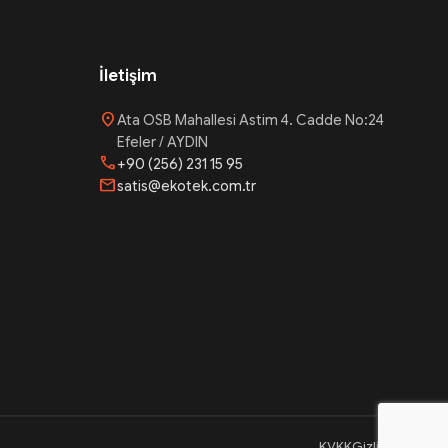
İletişim
location_on
Ata OSB Mahallesi Astim 4. Cadde No:24
Efeler / AYDIN
phone
+90 (256) 231 15 95
mail
satis@ekotek.com.tr
KVKK
Gizlilik