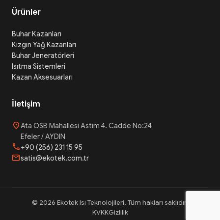
Ürünler
Buhar Kazanları
Kızgın Yağ Kazanları
Buhar Jeneratörleri
Isıtma Sistemleri
Kazan Aksesuarları
İletişim
location_on
Ata OSB Mahallesi Astim 4. Cadde No:24
Efeler / AYDIN
phone
+90 (256) 231 15 95
mail
satis@ekotek.com.tr
© 2026 Ekotek Isı Teknolojileri. Tüm hakları saklıdır.
KVKK
Gizlilik