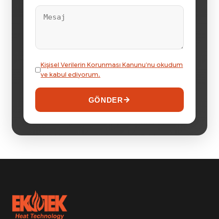
Kişisel Verilerin Korunması Kanunu’nu okudum
ve kabul ediyorum.
GÖNDER