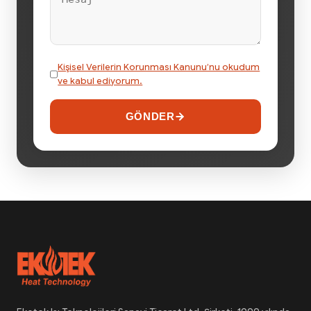
Kişisel Verilerin Korunması Kanunu’nu okudum
ve kabul ediyorum.
GÖNDER