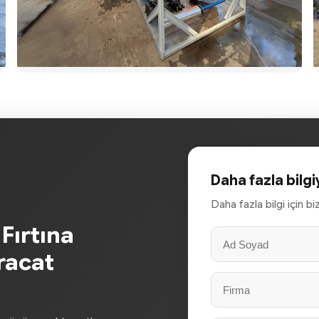
Daha fazla bilgi
Daha fazla bilgi için b
Fırtına
racat