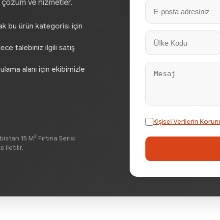
, çözüm ve hizmetler.
rak bu ürün kategorisi için
e talebiniz ilgili satış
gulama alanı için ekibimizle
Kişisel Verilerin Ko
stan 15 M² Fırtına Serisi
iletilir.