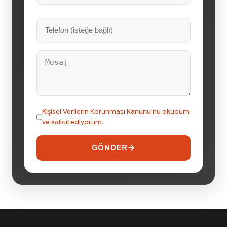
Kişisel Verilerin Korunması Kanunu’nu okudum
ve kabul ediyorum.
GÖNDER