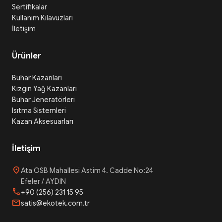
Sertifikalar
Kullanım Kılavuzları
İletişim
Ürünler
Buhar Kazanları
Kızgın Yağ Kazanları
Buhar Jeneratörleri
Isıtma Sistemleri
Kazan Aksesuarları
İletişim
location_on
Ata OSB Mahallesi Astim 4. Cadde No:24
Efeler / AYDIN
phone
+90 (256) 231 15 95
mail
satis@ekotek.com.tr