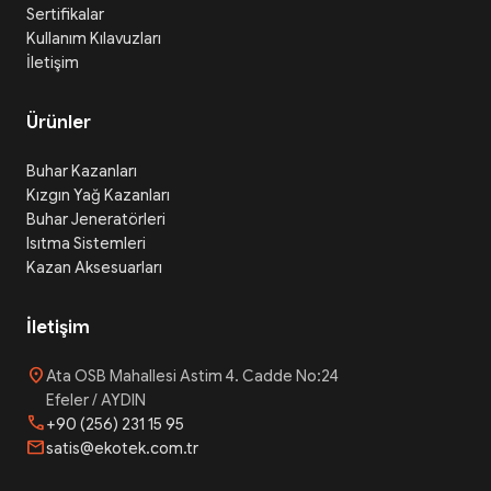
Sertifikalar
Kullanım Kılavuzları
İletişim
Ürünler
Buhar Kazanları
Kızgın Yağ Kazanları
Buhar Jeneratörleri
Isıtma Sistemleri
Kazan Aksesuarları
İletişim
location_on
Ata OSB Mahallesi Astim 4. Cadde No:24
Efeler / AYDIN
phone
+90 (256) 231 15 95
mail
satis@ekotek.com.tr