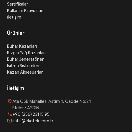
Sertifikalar
Kullanım Kılavuzları
İletişim
Ürünler
Buhar Kazanları
Kızgın Yağ Kazanları
Buhar Jeneratörleri
Isıtma Sistemleri
Kazan Aksesuarları
İletişim
location_on
Ata OSB Mahallesi Astim 4. Cadde No:24
Efeler / AYDIN
phone
+90 (256) 231 15 95
mail
satis@ekotek.com.tr