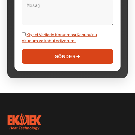
Kişisel Verilerin Korunması Kanunu’nu
okudum ve kabul ediyorum.
GÖNDER