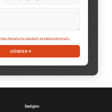
runması Kanunu’nu okudum ve kabul ediyorum.
GÖNDER
İletişim