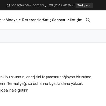
mail
call
satis@ekotek.com.tr
+90 (256) 231 15 95
expand_more
Türkçe
expand_more
expand_more
expand_more
r
Medya
Referanslar
Satış Sonrası
İletişim
k bu sıvının ısı enerjisini taşımasını sağlayan bir ısıtma
nılır. Termal yağ, su buharına kıyasla daha yüksek
deal hale getirir.