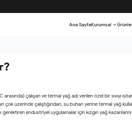
expand_more
Ana Sayfa
Kurumsal
Ürünle
r?
rasında) çalışan ve termal yağ adı verilen özel bir sıvıyı ısıtara
ın çok üzerinde çalıştığından, su buharı yerine termal yağ kulla
 gerektiren endüstriyel uygulamalar için kızgın yağ kazanlarını i