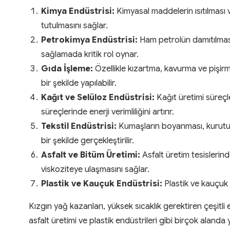
Kimya Endüstrisi:
Kimyasal maddelerin ısıtılması ve
tutulmasını sağlar.
Petrokimya Endüstrisi:
Ham petrolün damıtılması v
sağlamada kritik rol oynar.
Gıda İşleme:
Özellikle kızartma, kavurma ve pişirme
bir şekilde yapılabilir.
Kağıt ve Selüloz Endüstrisi:
Kağıt üretimi süreçler
süreçlerinde enerji verimliliğini artırır.
Tekstil Endüstrisi:
Kumaşların boyanması, kurutulmas
bir şekilde gerçekleştirilir.
Asfalt ve Bitüm Üretimi:
Asfalt üretim tesislerinde
viskoziteye ulaşmasını sağlar.
Plastik ve Kauçuk Endüstrisi:
Plastik ve kauçuk m
Kızgın yağ kazanları, yüksek sıcaklık gerektiren çeşitli 
asfalt üretimi ve plastik endüstrileri gibi birçok alanda