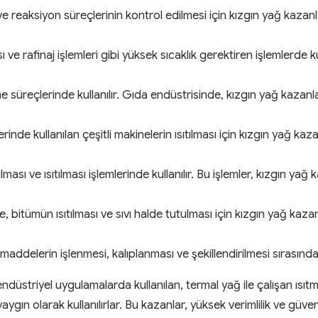
 reaksiyon süreçlerinin kontrol edilmesi için kızgın yağ kazanları 
e rafinaj işlemleri gibi yüksek sıcaklık gerektiren işlemlerde kul
 süreçlerinde kullanılır. Gıda endüstrisinde, kızgın yağ kazanla
inde kullanılan çeşitli makinelerin ısıtılması için kızgın yağ kazan
ı ve ısıtılması işlemlerinde kullanılır. Bu işlemler, kızgın yağ 
, bitümün ısıtılması ve sıvı halde tutulması için kızgın yağ kazan
addelerin işlenmesi, kalıplanması ve şekillendirilmesi sırasında g
endüstriyel uygulamalarda kullanılan, termal yağ ile çalışan ısıtm
 yaygın olarak kullanılırlar. Bu kazanlar, yüksek verimlilik ve gü