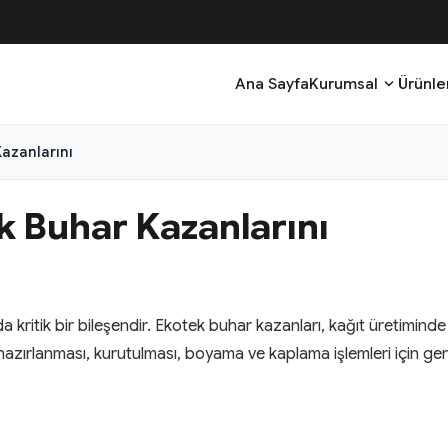
expand_more
Ana Sayfa
Kurumsal
Ürünle
azanlarını
k Buhar Kazanlarını
ritik bir bileşendir. Ekotek buhar kazanları, kağıt üretiminde ku
zırlanması, kurutulması, boyama ve kaplama işlemleri için gerek