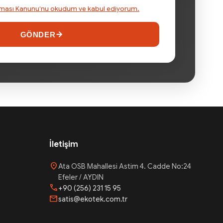
runması Kanunu’nu okudum ve kabul ediyorum.
GÖNDER
İletişim
location_on
Ata OSB Mahallesi Astim 4. Cadde No:24
Efeler / AYDIN
phone
+90 (256) 231 15 95
mail
satis@ekotek.com.tr