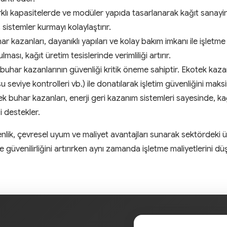
arklı kapasitelerde ve modüler yapıda tasarlanarak kağıt sanay
 sistemler kurmayı kolaylaştırır.
ar kazanları, dayanıklı yapıları ve kolay bakım imkanı ile işletm
sı, kağıt üretim tesislerinde verimliliği artırır.
buhar kazanlarının güvenliği kritik öneme sahiptir. Ekotek kazan
su seviye kontrolleri vb.) ile donatılarak işletim güvenliğini mak
ek buhar kazanları, enerji geri kazanım sistemleri sayesinde, kağı
i destekler.
enlik, çevresel uyum ve maliyet avantajları sunarak sektördeki ü
 ve güvenilirliğini artırırken aynı zamanda işletme maliyetlerini