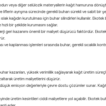
odun veya diğer selülozik materyallerin kağıt hamuruna dönüşt
liflerin ayrışma sürecinde gerekli buharı sürekli ve sabit bir şeki
ıslak kağıdın kurutulması için buhar silindirleri kullanılır. Ekote
hızlı bir şekilde kurumasını sağlar.
erji geri kazanımı önemli bir maliyet düşürücü faktördür. Ekotek 
rür.
ı ve kaplanması işlemleri sırasında buhar, gerekli sıcaklık kon
buhar kazanları, yüksek verimlilik sağlayarak kağıt üretim süreçl
zaltarak üretim maliyetlerini düşürür.
 düşük emisyon değerleriyle çevre dostu çözümler sunar. Kağıt
yinde üretim kesintileri ciddi maliyetlere yol açabilir. Ekotek b
ranti eder.