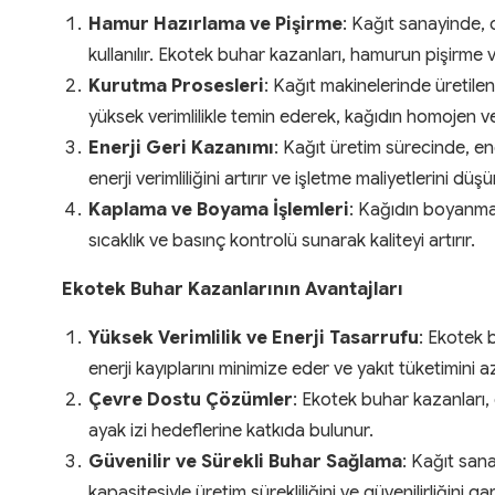
Hamur Hazırlama ve Pişirme
: Kağıt sanayinde, 
kullanılır. Ekotek buhar kazanları, hamurun pişirme ve 
Kurutma Prosesleri
: Kağıt makinelerinde üretilen 
yüksek verimlilikle temin ederek, kağıdın homojen ve 
Enerji Geri Kazanımı
: Kağıt üretim sürecinde, en
enerji verimliliğini artırır ve işletme maliyetlerini düşü
Kaplama ve Boyama İşlemleri
: Kağıdın boyanmas
sıcaklık ve basınç kontrolü sunarak kaliteyi artırır.
Ekotek Buhar Kazanlarının Avantajları
Yüksek Verimlilik ve Enerji Tasarrufu
: Ekotek 
enerji kayıplarını minimize eder ve yakıt tüketimini a
Çevre Dostu Çözümler
: Ekotek buhar kazanları,
ayak izi hedeflerine katkıda bulunur.
Güvenilir ve Sürekli Buhar Sağlama
: Kağıt sana
kapasitesiyle üretim sürekliliğini ve güvenilirliğini ga