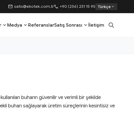
mail
call
satis@ekotek.com.tr
+90 (256) 231 15 95
expand_more
Türkçe
expand_more
expand_more
expand_more
r
Medya
Referanslar
Satış Sonrası
İletişim
llanılan buharın güvenilir ve verimli bir şekilde
li buharı sağlayarak üretim süreçlerinin kesintisiz ve