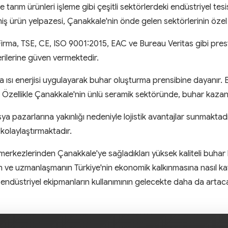
ve tarım ürünleri işleme gibi çeşitli sektörlerdeki endüstriyel te
 ürün yelpazesi, Çanakkale'nin önde gelen sektörlerinin özel i
 Firma, TSE, CE, ISO 9001:2015, EAC ve Bureau Veritas gibi prestij
rilerine güven vermektedir.
ya ısı enerjisi uygulayarak buhar oluşturma prensibine dayanır.
ar. Özellikle Çanakkale'nin ünlü seramik sektöründe, buhar kazanl
azarlarına yakınlığı nedeniyle lojistik avantajlar sunmaktadı
 kolaylaştırmaktadır.
im merkezlerinden Çanakkale'ye sağladıkları yüksek kaliteli buha
ğinin ve uzmanlaşmanın Türkiye'nin ekonomik kalkınmasına nasıl 
i endüstriyel ekipmanların kullanımının gelecekte daha da artac