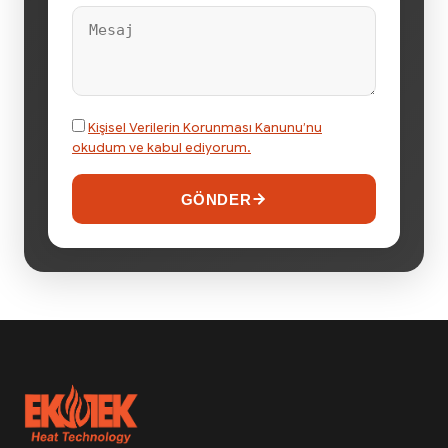
Kişisel Verilerin Korunması Kanunu’nu
okudum ve kabul ediyorum.
GÖNDER