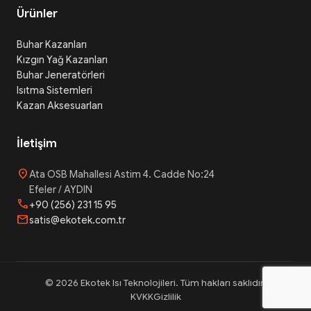
Ürünler
Buhar Kazanları
Kızgın Yağ Kazanları
Buhar Jeneratörleri
Isıtma Sistemleri
Kazan Aksesuarları
İletişim
location_on
Ata OSB Mahallesi Astim 4. Cadde No:24
Efeler / AYDIN
phone
+90 (256) 231 15 95
mail
satis@ekotek.com.tr
© 2026 Ekotek Isı Teknolojileri. Tüm hakları saklıdır.
KVKK
Gizlilik