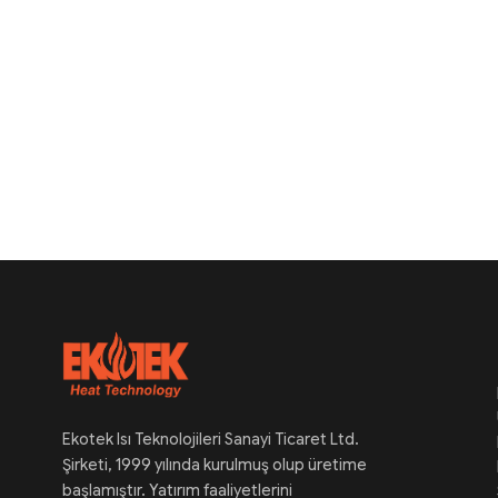
Ekotek Isı Teknolojileri Sanayi Ticaret Ltd.
Şirketi, 1999 yılında kurulmuş olup üretime
başlamıştır. Yatırım faaliyetlerini