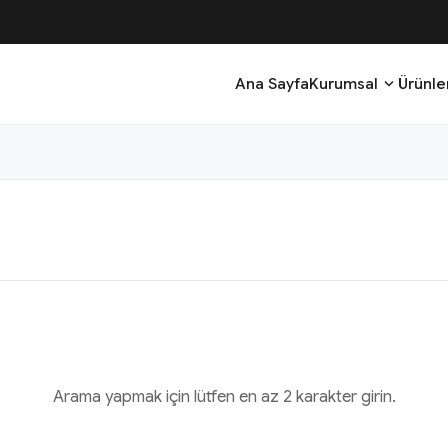
expand_more
Ana Sayfa
Kurumsal
Ürünle
Arama yapmak için lütfen en az 2 karakter girin.